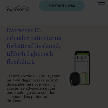
KONTAKTA OSS
E
v
e
r
s
e
n
s
e
E
3
e
r
b
j
u
d
e
r
p
a
t
i
e
n
t
e
r
n
a
f
ö
r
b
ä
t
t
r
a
d
l
i
v
s
l
ä
n
g
d
,
t
i
l
l
f
ö
r
l
i
t
l
i
g
h
e
t
o
c
h
f
l
e
x
i
b
i
l
i
t
e
t
.
L
å
t
i
n
t
e
k
o
r
t
t
i
d
s
-
C
G
M
-
s
y
s
t
e
m
p
å
7
–
1
4
d
a
g
a
r
o
r
s
a
k
a
a
v
b
r
o
t
t
i
d
i
n
a
p
a
t
i
e
n
t
e
r
s
ö
v
e
r
v
a
k
n
i
n
g
.
E
v
e
r
s
e
n
s
e
E
3
-
s
y
s
t
e
m
e
t
g
e
r
b
å
d
e
p
å
l
i
t
l
i
g
a
d
a
t
a
o
c
h
d
e
n
s
i
n
n
e
s
r
o
d
i
n
a
p
a
t
i
e
n
t
e
r
f
ö
r
t
j
ä
n
a
r
.