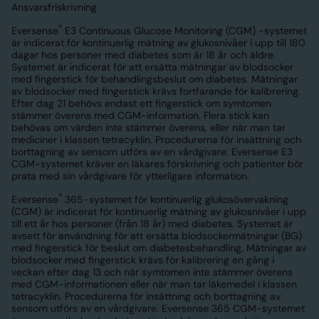
Ansvarsfriskrivning
®
Eversense
E3 Continuous Glucose Monitoring (CGM) -systemet
är indicerat för kontinuerlig mätning av glukosnivåer i upp till 180
dagar hos personer med diabetes som är 18 år och äldre.
Systemet är indicerat för att ersätta mätningar av blodsocker
med fingerstick för behandlingsbeslut om diabetes. Mätningar
av blodsocker med fingerstick krävs fortfarande för kalibrering.
Efter dag 21 behövs endast ett fingerstick om symtomen
stämmer överens med CGM-information. Flera stick kan
behövas om värden inte stämmer överens, eller när man tar
mediciner i klassen tetracyklin. Procedurerna för insättning och
borttagning av sensorn utförs av en vårdgivare. Eversense E3
CGM-systemet kräver en läkares förskrivning och patienter bör
prata med sin vårdgivare för ytterligare information.
®
Eversense
365-systemet för kontinuerlig glukosövervakning
(CGM) är indicerat för kontinuerlig mätning av glukosnivåer i upp
till ett år hos personer (från 18 år) med diabetes. Systemet är
avsett för användning för att ersätta blodsockermätningar (BG)
med fingerstick för beslut om diabetesbehandling. Mätningar av
blodsocker med fingerstick krävs för kalibrering en gång i
veckan efter dag 13 och när symtomen inte stämmer överens
med CGM-informationen eller när man tar läkemedel i klassen
tetracyklin. Procedurerna för insättning och borttagning av
sensorn utförs av en vårdgivare. Eversense 365 CGM-systemet