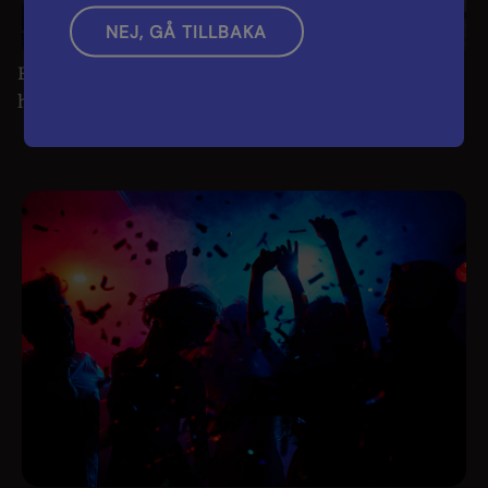
NEJ, GÅ TILLBAKA
Frekventa hypoglykemiska
händelser/hyperomedvetenhet