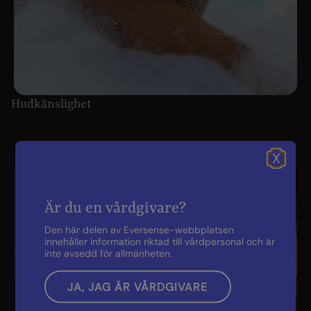
Hudkänslighet
X
Är du en vårdgivare?
Den här delen av Eversense-webbplatsen
innehåller information riktad till vårdpersonal och är
inte avsedd för allmänheten.
JA, JAG ÄR VÅRDGIVARE