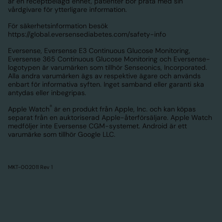
är en receptbelagd enhet, patienter bör prata med sin
vårdgivare för ytterligare information.
För säkerhetsinformation besök
https://global.eversensediabetes.com/safety-info
Eversense, Eversense E3 Continuous Glucose Monitoring,
Eversense 365 Continuous Glucose Monitoring och Eversense-
logotypen är varumärken som tillhör Senseonics, Incorporated.
Alla andra varumärken ägs av respektive ägare och används
enbart för informativa syften. Inget samband eller garanti ska
antydas eller inbegripas.
®
Apple Watch
är en produkt från Apple, Inc. och kan köpas
separat från en auktoriserad Apple-återförsäljare. Apple Watch
medföljer inte Eversense CGM-systemet. Android är ett
varumärke som tillhör Google LLC.
MKT-002011 Rev 1