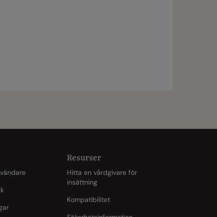
Resurser
nvändare
Hitta en vårdgivare för
insättning
ek
Kompatibilitet
gar