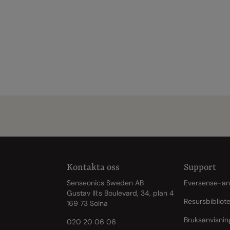
Kontakta oss
Support
Senseonics Sweden AB
Eversense-a
Gustav III:s Boulevard, 34, plan 4
Resursbibliot
169 73 Solna
Bruksanvisnin
020 20 06 06