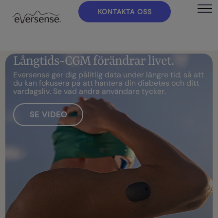
KONTAKTA OSS
L
å
n
g
t
i
d
s
-
C
G
M
f
ö
r
ä
n
d
r
a
r
l
i
v
e
t
.
E
v
e
r
s
e
n
s
e
g
e
r
d
i
g
p
å
l
i
t
l
i
g
d
a
t
a
u
n
d
e
r
l
ä
n
g
r
e
t
i
d
,
s
å
a
t
t
d
u
k
a
n
f
o
k
u
s
e
r
a
p
å
a
t
t
h
a
n
t
e
r
a
d
i
n
d
i
a
b
e
t
e
s
o
c
h
d
i
t
t
v
a
r
d
a
g
s
l
i
v
.
S
e
v
a
d
a
n
d
r
a
a
n
v
ä
n
d
a
r
e
t
y
c
k
e
r
.
SE VIDEO