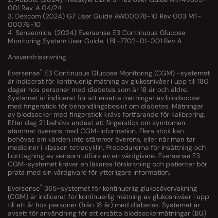
001 Rev. A 04/24
3. Dexcom (2024) G7 User Guide AW00078-10 Rev 003 MT-
00078-10
4. Senseonics. (2024) Eversense E3 Continuous Glucose
Monitoring System User Guide. LBL-7702-01-001 Rev A
Ansvarsfriskrivning
®
Eversense
E3 Continuous Glucose Monitoring (CGM) -systemet
är indicerat för kontinuerlig mätning av glukosnivåer i upp till 180
dagar hos personer med diabetes som är 18 år och äldre.
Systemet är indicerat för att ersätta mätningar av blodsocker
med fingerstick för behandlingsbeslut om diabetes. Mätningar
av blodsocker med fingerstick krävs fortfarande för kalibrering.
Efter dag 21 behövs endast ett fingerstick om symtomen
stämmer överens med CGM-information. Flera stick kan
behövas om värden inte stämmer överens, eller när man tar
mediciner i klassen tetracyklin. Procedurerna för insättning och
borttagning av sensorn utförs av en vårdgivare. Eversense E3
CGM-systemet kräver en läkares förskrivning och patienter bör
prata med sin vårdgivare för ytterligare information.
®
Eversense
365-systemet för kontinuerlig glukosövervakning
(CGM) är indicerat för kontinuerlig mätning av glukosnivåer i upp
till ett år hos personer (från 18 år) med diabetes. Systemet är
avsett för användning för att ersätta blodsockermätningar (BG)