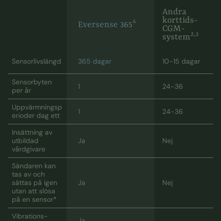
Andra
korttids-
4
Eversense 365
CGM-
2,3
system
Sensorlivslängd
365 dagar
10-15 dagar
Sensorbyten
1
24-36
per år
Uppvärmningsp
1
24-36
erioder dag ett
Insättning av
utbildad
Ja
Nej
vårdgivare
Sändaren kan
tas av och
sättas på igen
Ja
Nej
utan att slösa
på en sensor*
Vibrations-
Ja