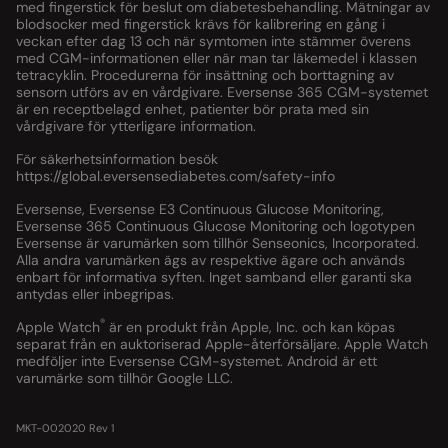
med fingerstick för beslut om diabetesbehandling. Mätningar av
blodsocker med fingerstick krävs för kalibrering en gång i
veckan efter dag 13 och när symtomen inte stämmer överens
med CGM-informationen eller när man tar läkemedel i klassen
tetracyklin. Procedurerna för insättning och borttagning av
sensorn utförs av en vårdgivare. Eversense 365 CGM-systemet
är en receptbelagd enhet, patienter bör prata med sin
vårdgivare för ytterligare information.
För säkerhetsinformation besök
https://global.eversensediabetes.com/safety-info
Eversense, Eversense E3 Continuous Glucose Monitoring,
Eversense 365 Continuous Glucose Monitoring och logotypen
Eversense är varumärken som tillhör Senseonics, Incorporated.
Alla andra varumärken ägs av respektive ägare och används
enbart för informativa syften. Inget samband eller garanti ska
antydas eller inbegripas.
®
Apple Watch
är en produkt från Apple, Inc. och kan köpas
separat från en auktoriserad Apple-återförsäljare. Apple Watch
medföljer inte Eversense CGM-systemet. Android är ett
varumärke som tillhör Google LLC.
MKT-002020 Rev 1