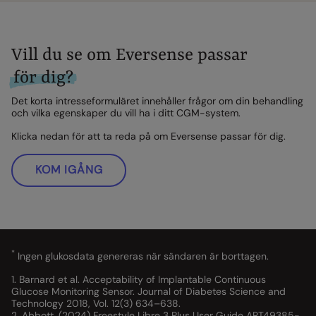
Vill du se om Eversense passar
för dig?
Det korta intresseformuläret innehåller frågor om din behandling
och vilka egenskaper du vill ha i ditt CGM-system.
Klicka nedan för att ta reda på om Eversense passar för dig.
KOM IGÅNG
*
Ingen glukosdata genereras när sändaren är borttagen.
1. Barnard et al. Acceptability of Implantable Continuous
Glucose Monitoring Sensor. Journal of Diabetes Science and
Technology 2018, Vol. 12(3) 634–638.
2. Abbott. (2024) Freestyle Libre 3 Plus User Guide ART49385-