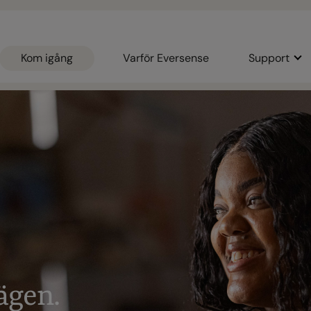
Kom igång
Varför Eversense
Support
ä
g
e
n
.