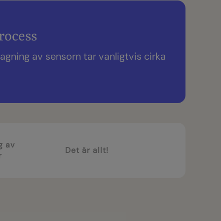
rocess
agning av sensorn tar vanligtvis cirka
g av
Det är allt!
r