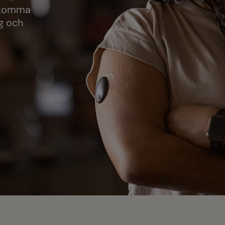
k
o
m
m
a
g
o
c
h