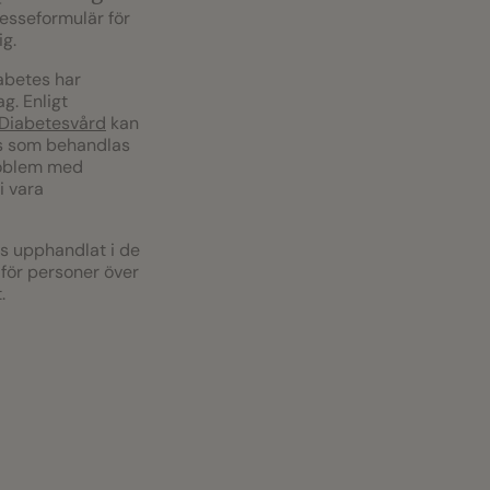
resseformulär för
ig.
abetes har
g. Enligt
r Diabetesvård
kan
s som behandlas
roblem med
 vara
 upphandlat i de
 för personer över
.