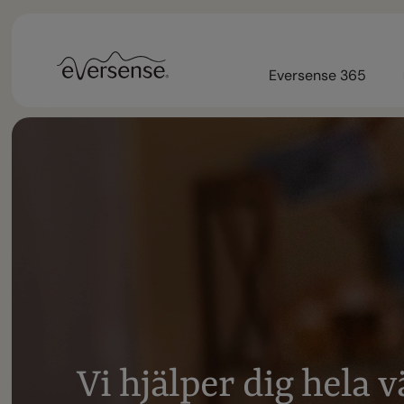
Eversense 365
V
i
h
j
ä
l
p
e
r
d
i
g
h
e
l
a
v