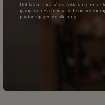
D
e
t
k
r
ä
v
s
b
a
r
a
n
å
g
r
a
e
n
k
l
a
s
t
e
g
f
ö
r
a
t
t
i
g
å
n
g
m
e
d
E
v
e
r
s
e
n
s
e
.
V
i
f
i
n
n
s
h
ä
r
f
ö
r
d
i
g
u
i
d
a
r
d
i
g
g
e
n
o
m
a
l
l
a
s
t
e
g
.