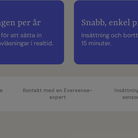
ngen per år
Snabb, enkel p
ör att sätta in
Insättning och bortt
läsningar i realtid.
15 minuter.
se
Kontakt med en Eversense-
Insättnin
expert
senso