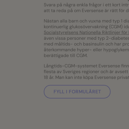
Svara på några enkla frågor i ett kort int
att ta reda på om Eversense är rätt för d
Nästan alla barn och vuxna med typ 1 di
kontinuerlig glukosövervakning (CGM) ida
Socialstyrelsens Nationella Riktlinjer fö
även vissa personer med typ 2-diabete
med måltids- och basinsulin och har p
återkommande hyper- eller hypoglykemi
berättigade till CGM.
Långtids-CGM-systemet Eversense finns
flesta av Sveriges regioner och är avsett
18 år. Man kan inte köpa Eversense privat
FYLL I FORMULÄRET